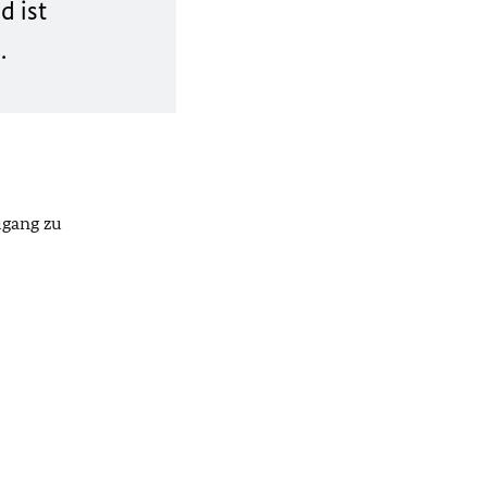
d ist
.
ugang zu